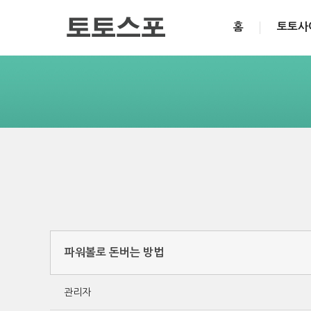
홈
토토사
파워볼로 돈버는 방법
관리자