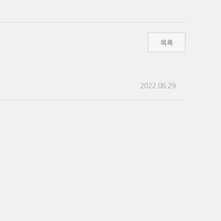
목록
2022.06.29