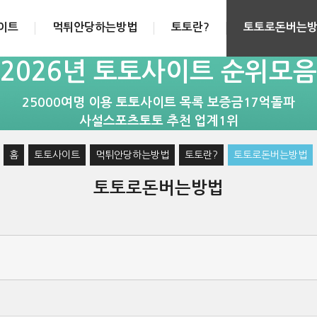
이트
먹튀안당하는방법
토토란?
토토로돈버는
2026년 토토사이트 순위모음
25000여명 이용 토토사이트 목록 보증금17억돌파
사설스포츠토토 추천 업계1위
홈
토토사이트
먹튀안당하는방법
토토란?
토토로돈버는방법
토토로돈버는방법