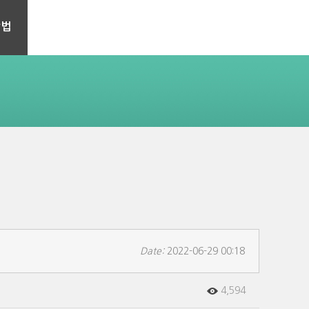
방법
Date:
2022-06-29 00:18
4,594