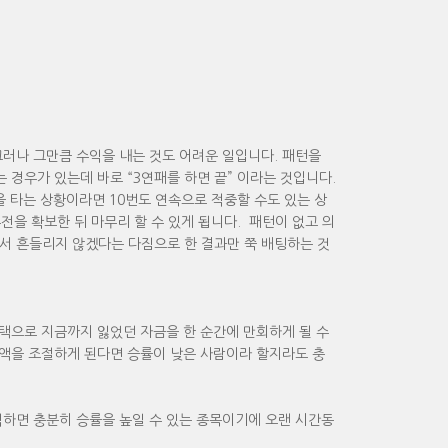
 그러나 그만큼 수익을 내는 것도 어려운 일입니다. 패턴을
 경우가 있는데 바로 “3연패를 하면 끝” 이라는 것입니다.
을 타는 상황이라면 10번도 연속으로 적중할 수도 있는 상
전을 확보한 뒤 마무리 할 수 있게 됩니다. 패턴이 없고 의
서 흔들리지 않겠다는 다짐으로 한 결과만 쭉 배팅하는 것
선택으로 지금까지 잃었던 자금을 한 순간에 만회하게 될 수
금액을 조절하게 된다면 승률이 낮은 사람이라 할지라도 충
하면 충분히 승률을 높일 수 있는 종목이기에 오랜 시간동