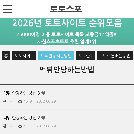
2026년 토토사이트 순위모음
25000여명 이용 토토사이트 목록 보증금17억돌파
사설스포츠토토 추천 업계1위
홈
토토사이트
먹튀안당하는방법
토토란?
토토로돈버는방법
먹튀안당하는방법
먹튀 안당하는 방법 3
관리자
4619
2022-06-29
먹튀 안당하는 방법 2
관리자
4513
2022-06-29