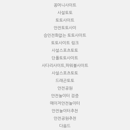
꽁머니사이트
사설토토
토토사이트
안전토토사이
승인전화없는 토토사이트
토토사이트 링크
사설스포츠토토
단폴토토사이트
사다리사이트,파워볼사이트
사설스포츠토토
드래곤토토
안전공원
안전놀이터 검증
메이저안전놀이터
안전놀이터추천
안전공원추천
다음드