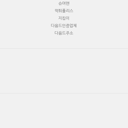
슈어맨
먹튀폴리스
지킴이
다음드인증업체
다음드주소