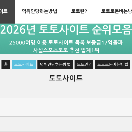
이트
먹튀안당하는방법
토토란?
토토로돈버는
2026년 토토사이트 순위모음
25000여명 이용 토토사이트 목록 보증금17억돌파
사설스포츠토토 추천 업계1위
홈
토토사이트
먹튀안당하는방법
토토란?
토토로돈버는방법
토토사이트