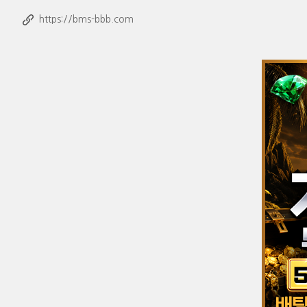
https://bms-bbb.com