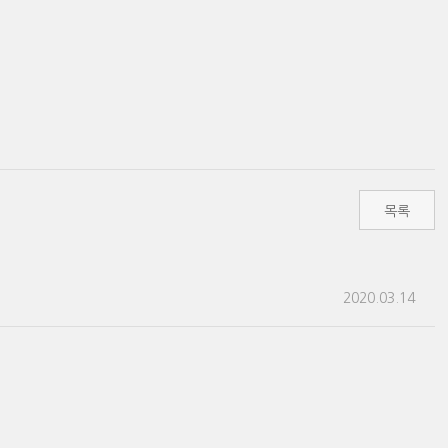
목록
2020.03.14