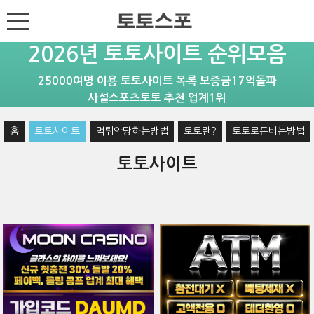
2026년 토토사이트 순위모음
25000여명 이용 토토사이트 목록 보증금17억돌파
사설스포츠토토 추천 업계1위
홈
토토사이트
먹튀안당하는방법
토토란?
토토로돈버는방법
토토사이트