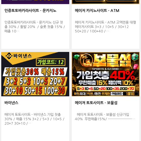
인증토토바카라사이트 - 문카지노
메이저 카지노사이트 - ATM
인증토토바카라사이트 - 문카지노 신규 첫
메이져 카지노사이트 - ATM 고액전용 대형
충 30% / 돌발 20% / 슬롯 첫충 15% /
메이저사이트 3+3 / 10+5 / 30+12
매충 10…
50+20 / 100+40 /…
바이낸스
메이져 토토사이트 - 보물섬
메이져 토토사이트 - 바이낸스 가입 첫충
메이져 토토사이트 - 보물섬 신규가입
30% / 매충 15% 3+2 / 5+3 / 10+5 /
40% 무한매충15%/ -------------------…
20+7 30+10 /…