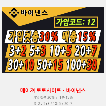
메이져 토토사이트 - 바이낸스
가입 첫충 30% / 매충 15%
3+2 / 5+3 / 10+5 / 20+7