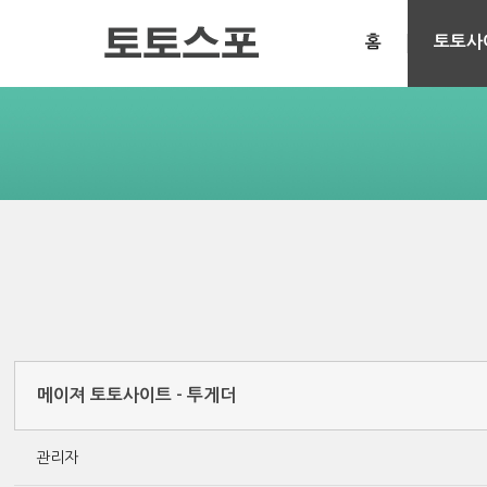
홈
토토사
메이져 토토사이트 - 투게더
관리자