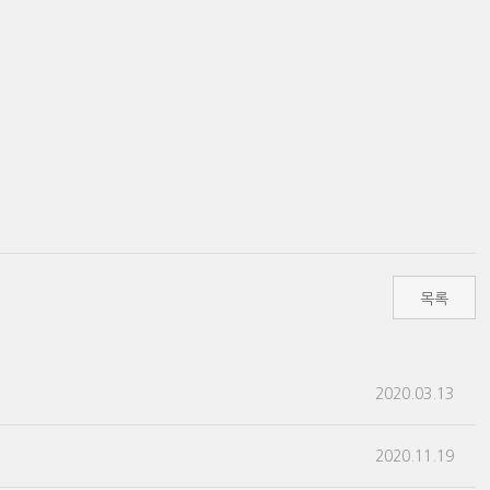
목록
2020.03.13
2020.11.19