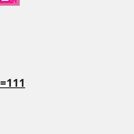
e=111