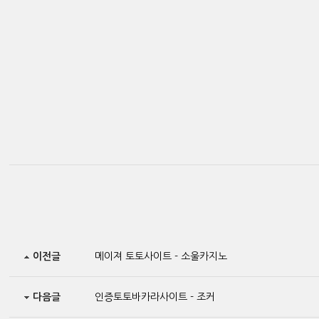
이전글
메이져 토토사이트 - 소울카지노
다음글
인증토토바카라사이트 - 조커