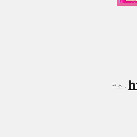
h
주소 :